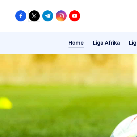
facebook.com
twitter.com
t.me
instagram.com
youtube.com
Skip
to
content
Home
Liga Afrika
Li