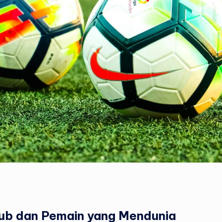
n
i
a
lub dan Pemain yang Mendunia