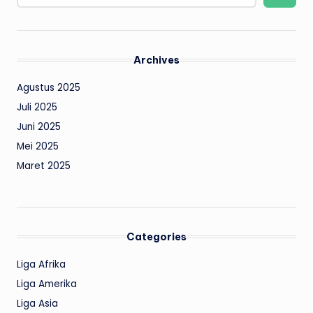
Archives
Agustus 2025
Juli 2025
Juni 2025
Mei 2025
Maret 2025
Categories
Liga Afrika
Liga Amerika
Liga Asia