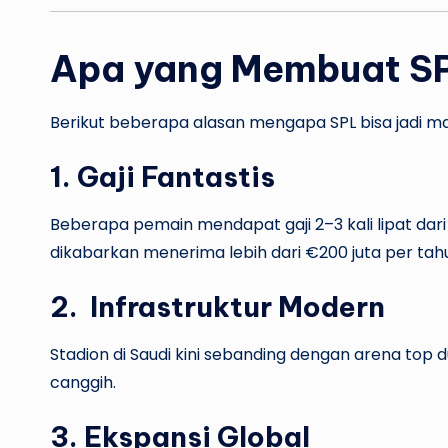
Apa yang Membuat SP
Berikut beberapa alasan mengapa SPL bisa jadi m
1. Gaji Fantastis
Beberapa pemain mendapat gaji 2–3 kali lipat dari
dikabarkan menerima lebih dari €200 juta per tah
2. ️ Infrastruktur Modern
Stadion di Saudi kini sebanding dengan arena top du
canggih.
3. Ekspansi Global