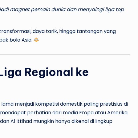
adi magnet pemain dunia dan menyaingi liga top
 transformasi, daya tarik, hingga tantangan yang
ak bola Asia.
 Liga Regional ke
h lama menjadi kompetisi domestik paling prestisius di
g mendapat perhatian dari media Eropa atau Amerika
 dan Al Ittihad mungkin hanya dikenal di lingkup