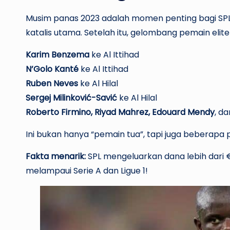
Musim panas 2023 adalah momen penting bagi SPL. 
katalis utama. Setelah itu, gelombang pemain elit
Karim Benzema
ke Al Ittihad
N’Golo Kanté
ke Al Ittihad
Ruben Neves
ke Al Hilal
Sergej Milinković-Savić
ke Al Hilal
Roberto Firmino, Riyad Mahrez, Edouard Mendy
, da
Ini bukan hanya “pemain tua”, tapi juga beberapa p
Fakta menarik:
SPL mengeluarkan dana lebih dari 
melampaui Serie A dan Ligue 1!