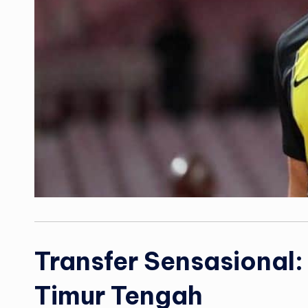
Transfer Sensasional:
Timur Tengah