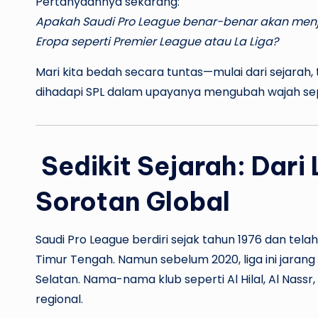
Pertanyaannya sekarang:
Apakah Saudi Pro League benar-benar akan menj
Eropa seperti Premier League atau La Liga?
Mari kita bedah secara tuntas—mulai dari sejarah,
dihadapi SPL dalam upayanya mengubah wajah sep
️ Sedikit Sejarah: Dari
Sorotan Global
Saudi Pro League berdiri sejak tahun 1976 dan tela
Timur Tengah. Namun sebelum 2020, liga ini jaran
Selatan. Nama-nama klub seperti Al Hilal, Al Nassr,
regional.